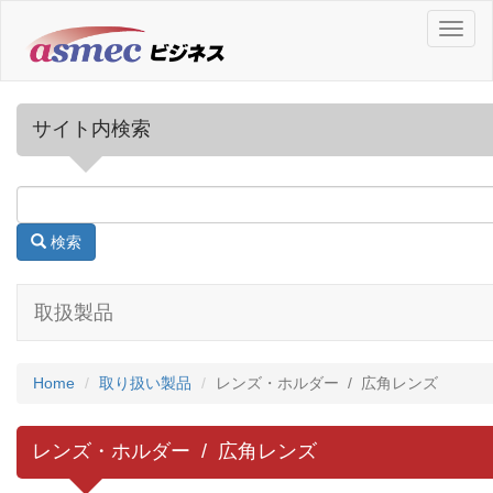
T
o
g
g
l
サイト内検索
e
n
a
v
i
検索
g
a
t
取扱製品
i
o
n
Home
取り扱い製品
レンズ・ホルダー / 広角レンズ
レンズ・ホルダー / 広角レンズ