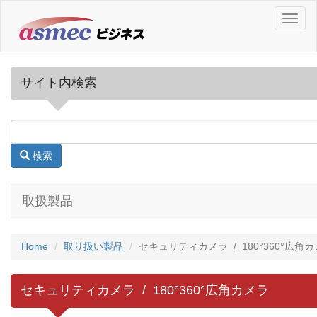
T
o
g
g
l
サイト内検索
e
n
a
v
i
検索
g
a
t
取扱製品
i
o
n
Home
取り扱い製品
セキュリティカメラ / 180°360°広角
セキュリティカメラ / 180°360°広角カメラ